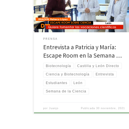
dirígete a los minutos 23:21 y 49:33.
PRENSA
Entrevista a Patricia y María:
Escape Room en la Semana …
Biotecnología
Castilla y León Directo
Ciencia y Biotecnología
Entrevista
Estudiantes
León
Semana de la Ciencia
por
Juanjo
Publicada
30 noviembre, 2021