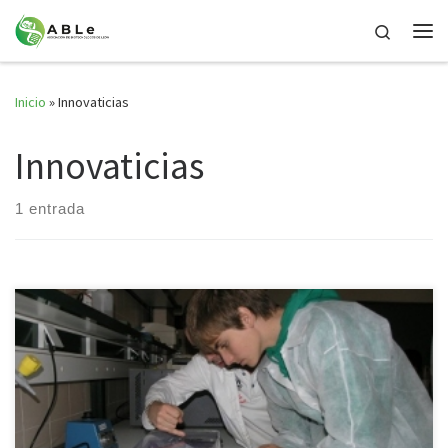
Saltar al contenido
Search
Me
Inicio
»
Innovaticias
Innovaticias
1 entrada