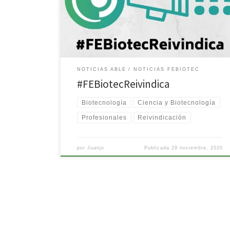
prueba de ello la inclusión de nuestra profesión en el
Servicio Estatal de Empleo Público (SEPE). Vínculo a la
noticia: https://febiotec.es/inclusion-biotecnologos-
sepe/ Logros que no sólo son celebrados por […]
NOTICIAS ABLE
NOTICIAS FEBIOTEC
#FEBiotecReivindica
Biotecnología
Ciencia y Biotecnología
Profesionales
Reivindicación
por
Juanjo
Publicada
29 noviembre, 2020