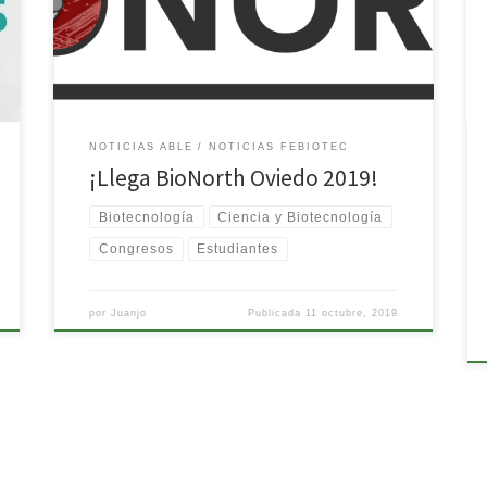
año a cientos de Biotecnólogos de todo el Norte.
Aprovecha esta oportunidad y aprende algo más
sobre Nanotecnología, Microbiología, Comunicación
científica o sobre el mundo empresarial. […]
NOTICIAS ABLE
NOTICIAS FEBIOTEC
¡Llega BioNorth Oviedo 2019!
Biotecnología
Ciencia y Biotecnología
Congresos
Estudiantes
por
Juanjo
Publicada
11 octubre, 2019