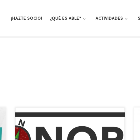
¡HAZTE SOCIO!
¿QUÉ ES ABLE?
ACTIVIDADES
Los próximos 16 y 17 de noviembre se celebrará en
Oviedo BioNorth, el Encuentro de Jóvenes
Biotecnólogos del Norte de España, que reúne cada