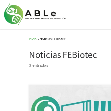
Saltar al contenido
Inicio
»
Noticias FEBiotec
Noticias FEBiotec
3 entradas
La Federación Española de Biotecnólogos (FEBiotec),
lleva más de una década luchando por visibilizar y
defender los derechos de nuestra profesión, siendo