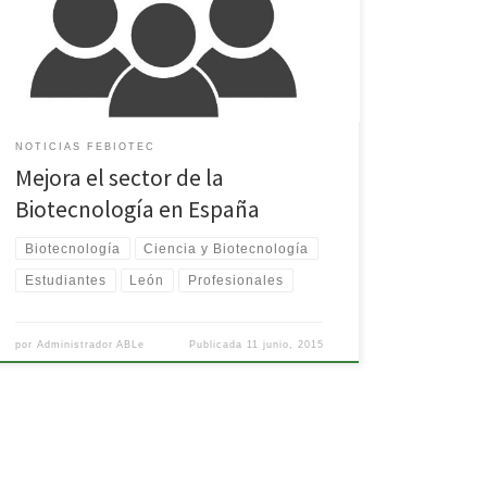
plantear a los distintos grupos las demandas que
consideramos imprescindibles para la mejora del
sector en nuestro país. Para ello, queremos recoger
las opiniones de todos; […]
NOTICIAS FEBIOTEC
Mejora el sector de la
Biotecnología en España
Biotecnología
Ciencia y Biotecnología
Estudiantes
León
Profesionales
por
Administrador ABLe
Publicada
11 junio, 2015