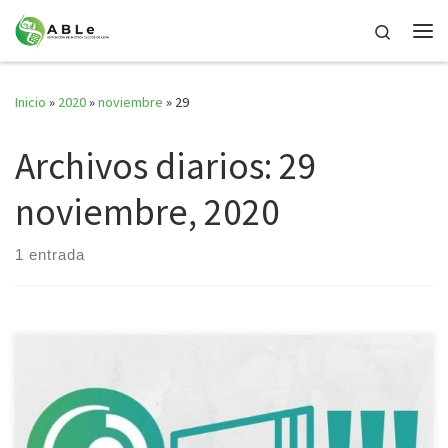
Saltar al contenido
Search
Me
Inicio
»
2020
»
noviembre
»
29
Archivos diarios:
29
noviembre, 2020
1 entrada
La Federación Española de Biotecnólogos (FEBiotec), lleva más
de una década luchando por visibilizar y defender los derechos