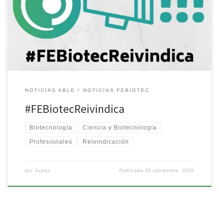
de nuestra profesión, siendo prueba de ello la inclusión de
nuestra profesión en el Servicio Estatal de Empleo Público (SEPE).
Vínculo a la noticia: https://febiotec.es/inclusion-biotecnologos-
sepe/ Logros que no sólo son celebrados por […]
NOTICIAS ABLE
NOTICIAS FEBIOTEC
#FEBiotecReivindica
Biotecnología
Ciencia y Biotecnología
Profesionales
Reivindicación
por
Juanjo
Publicada
29 noviembre, 2020