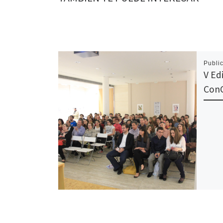
Publi
V Ed
ConC