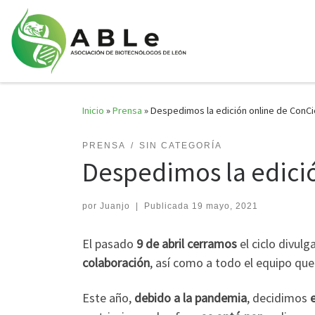
Saltar al contenido
Inicio
»
Prensa
»
Despedimos la edición online de ConCi
PRENSA
SIN CATEGORÍA
Despedimos la edici
por
Juanjo
|
Publicada
19 mayo, 2021
El pasado
9 de abril cerramos
el ciclo divu
colaboración
, así como a todo el equipo que
Este año,
debido a la pandemia
, decidimos