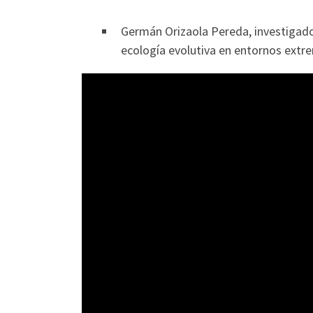
Germán Orizaola Pereda, investigado
ecología evolutiva en entornos extr