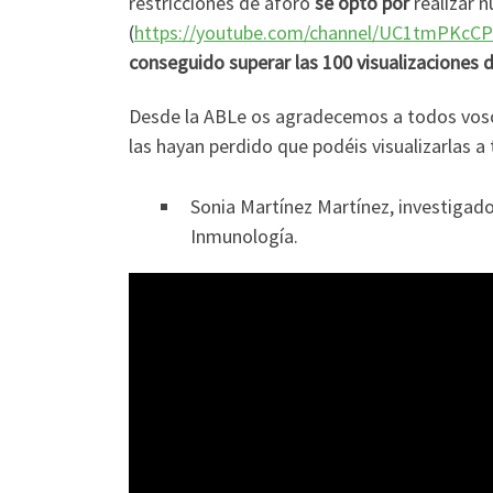
restricciones de aforo
se optó por
realizar n
(
https://youtube.com/channel/UC1tmPKc
conseguido superar las 100 visualizaciones 
Desde la ABLe os agradecemos a todos vosot
las hayan perdido que podéis visualizarlas a 
Sonia Martínez Martínez, investigador
Inmunología.