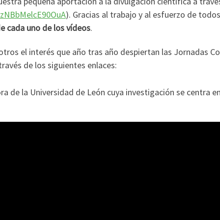
uestra pequeña aportación a la divulgación científica a travé
CPzNBbMelcE90OuA
). Gracias al trabajo y al esfuerzo de todo
de cada uno de los vídeos
.
ros el interés que año tras año despiertan las Jornadas Co
través de los siguientes enlaces:
a de la Universidad de León cuya investigación se centra en 