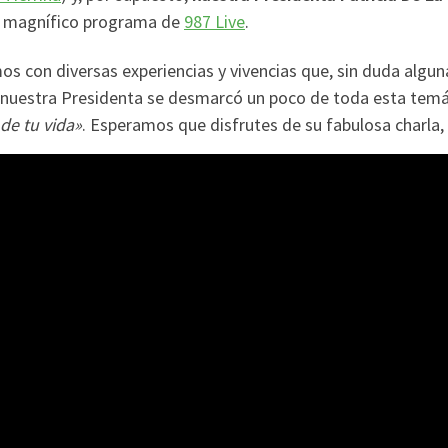
el magnífico programa de
987 Live
.
 con diversas experiencias y vivencias que, sin duda alguna,
 nuestra Presidenta se desmarcó un poco de toda esta temá
de tu vida»
. Esperamos que disfrutes de su fabulosa charla,