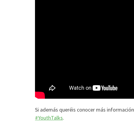
Si además queréis conocer más información s
#YouthTalks
.