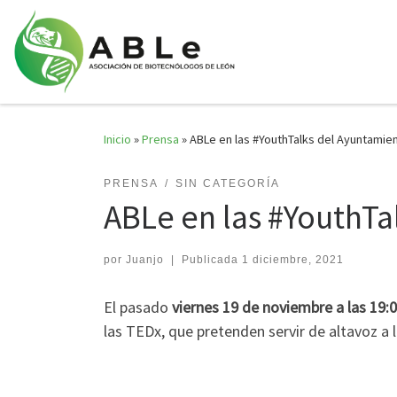
Saltar al contenido
Inicio
»
Prensa
»
ABLe en las #YouthTalks del Ayuntamie
PRENSA
SIN CATEGORÍA
ABLe en las #YouthTa
por
Juanjo
|
Publicada
1 diciembre, 2021
El pasado
viernes 19 de noviembre a las 19:
las TEDx, que pretenden servir de altavoz a 