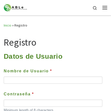
Saltar al contenido
Search
Me
Inicio
»
Registro
Registro
Datos de Usuario
Nombre de Usuario
*
Contraseña
*
Minimum length of 8 characters.