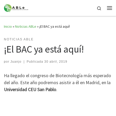
Saltar al contenido
Search
Me
Inicio
»
Noticias ABLe
»
¡El BAC ya está aquí!
NOTICIAS ABLE
¡El BAC ya está aquí!
por
Juanjo
|
Publicada
30 abril, 2019
Ha llegado el congreso de Biotecnología más esperado
del año. Este año podremos asistir a él en Madrid, en la
Universidad CEU San Pablo
.